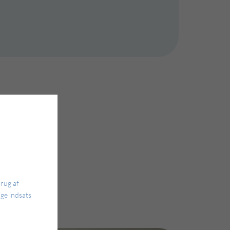
brug af
ge indsats