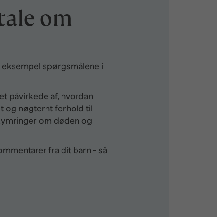
 tale om
for eksempel spørgsmålene i
et påvirkede af, hvordan
t og nøgternt forhold til
bekymringer om døden og
mentarer fra dit barn - så