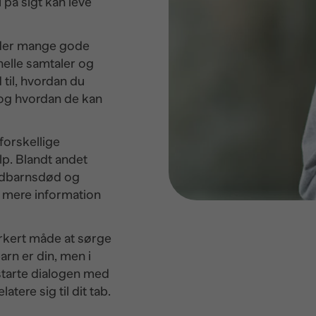
på sigt kan leve
s der mange gode
onelle samtaler og
 til, hvordan du
 og hvordan de kan
 forskellige
lp. Blandt andet
pædbarnsdød og
r mere information
orkert måde at sørge
barn er din, men i
 starte dialogen med
atere sig til dit tab.