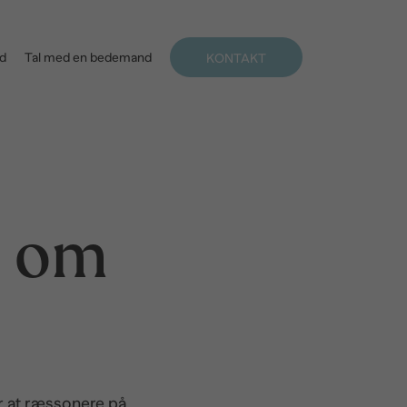
åd
Tal med en bedemand
KONTAKT
n om
or at ræssonere på