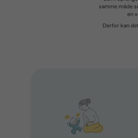
samme måde som 
en v
Derfor kan de