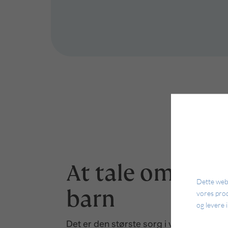
At tale om sit 
Dette webs
barn
vores pro
og levere 
Det er den største sorg i verden at mist