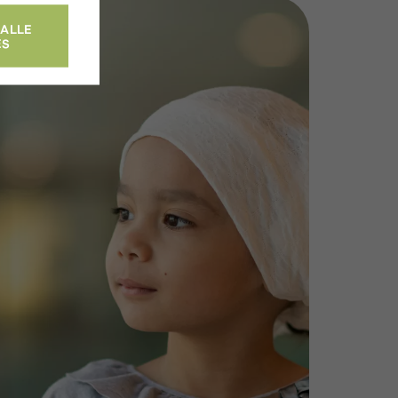
 ALLE
ES