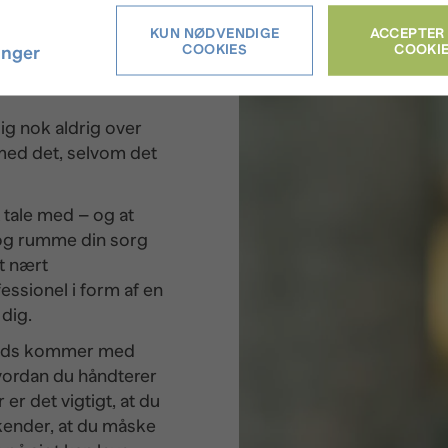
 eller lindre sorgen
KUN NØDVENDIGE
ACCEPTER
lt dit barn var –
COOKIES
COOKI
linger
et ikke livets
ig nok aldrig over
 med det, selvom det
t tale med – og at
ig og rumme din sorg
et nært
essionel i form af en
 dig.
kreds kommer med
hvordan du håndterer
er det vigtigt, at du
erkender, at du måske