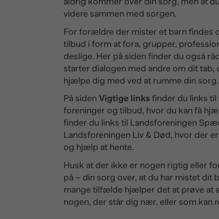
aldrig kommer over din sorg, men at du 
videre sammen med sorgen.
For forældre der mister et barn finde
tilbud i form at fora, grupper, professi
deslige. Her på siden finder du også råd
starter dialogen med andre om dit tab,
hjælpe dig med ved at rumme din sorg.
På siden
Vigtige links
finder du links til
foreninger og tilbud, hvor du kan få hjæ
finder du links til Landsforeningen S
Landsforeningen Liv & Død, hvor der e
og hjælp at hente.
Husk at der ikke er nogen rigtig eller f
på – din sorg over, at du har mistet dit 
mange tilfælde hjælper det at prøve at
nogen, der står dig nær, eller som kan rel