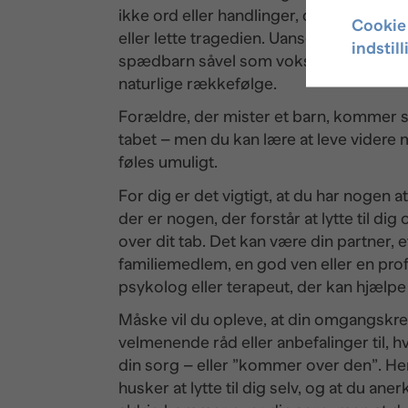
ikke ord eller handlinger, der kan trøste
Cookie
eller lette tragedien. Uanset hvor gamme
indstil
spædbarn såvel som voksent barn – er d
naturlige rækkefølge.
Forældre, der mister et barn, kommer s
tabet – men du kan lære at leve videre
føles umuligt.
For dig er det vigtigt, at du har nogen a
der er nogen, der forstår at lytte til d
over dit tab. Det kan være din partner, 
familiemedlem, en god ven eller en prof
psykolog eller terapeut, der kan hjælpe
Måske vil du opleve, at din omgangs
velmenende råd eller anbefalinger til, 
din sorg – eller ”kommer over den”. Her 
husker at lytte til dig selv, og at du an