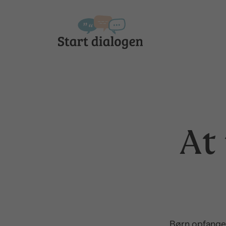
At
Børn opfanger 