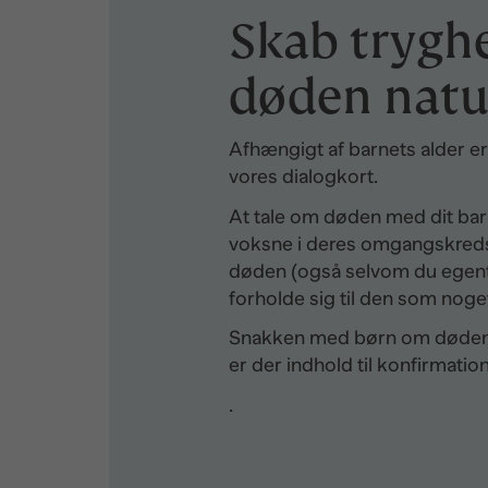
Skab tryghe
døden natu
Afhængigt af barnets alder er
vores dialogkort.
At tale om døden med dit barn
voksne i deres omgangskreds ta
døden (også selvom du egentl
forholde sig til den som noget
Snakken med børn om døden k
er der indhold til konfirmation
.