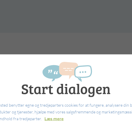
døde
ted benytter egne og tredjeparters cookies for at fungere, analysere din 
dukter og tjenester, hjælpe med vores salgsfremmende og marketingsmæssi
indhold fra tredjeparter.
Læs mere
e et barn. Der findes