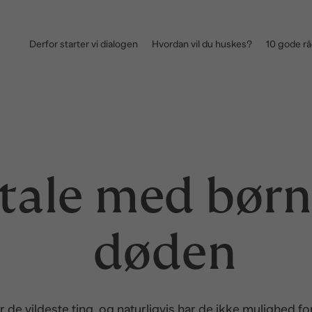
Derfor starter vi dialogen
Hvordan vil du huskes?
10 gode r
 tale med bør
døden
de vildeste ting, og naturligvis har de ikke mulighed f